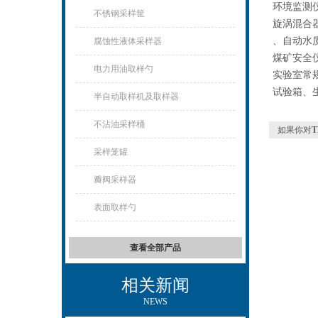
环境监测
不锈钢采样筐
旋涡混合
、自动水质采
腐蚀性液体采样器
煤矿安全
电力用油取样勺
实验室常
试验箱、
半自动取样机及取样器
不沾油采样桶
如果你对
采样笼罐
瓣阀采样器
表面取样勺
查看全部产品
相关新闻
NEWS