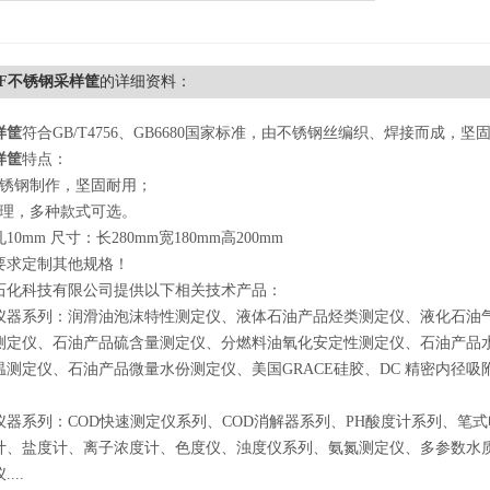
STF不锈钢采样筐
的详细资料：
样筐
符合GB/T4756、GB6680国家标准，由不锈钢丝编织、焊接而成
样筐
特点：
不锈钢制作，坚固耐用；
合理，多种款式可选。
0mm 尺寸：长280mm宽180mm高200mm
要求定制其他规格！
石化科技有限公司提供以下相关技术产品：
仪器系列：润滑油泡沫特性测定仪、液体石油产品烃类测定仪、液化石油
测定仪、石油产品硫含量测定仪、分燃料油氧化安定性测定仪、石油产品
温测定仪、石油产品微量水份测定仪、美国GRACE硅胶、DC 精密内径
仪器系列：COD快速测定仪系列、COD消解器系列、PH酸度计系列、笔
计、盐度计、离子浓度计、色度仪、浊度仪系列、氨氮测定仪、多参数水
...