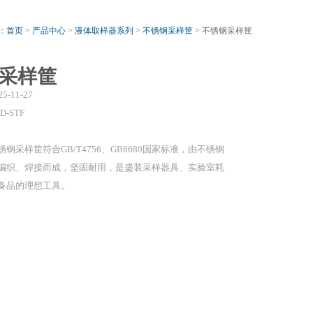
：
首页
>
产品中心
>
液体取样器系列
>
不锈钢采样筐
> 不锈钢采样筐
采样筐
25-11-27
D-STF
锈钢采样筐符合GB/T4756、GB6680国家标准，由不锈钢
编织、焊接而成，坚固耐用，是盛装采样器具、实验室耗
备品的理想工具。