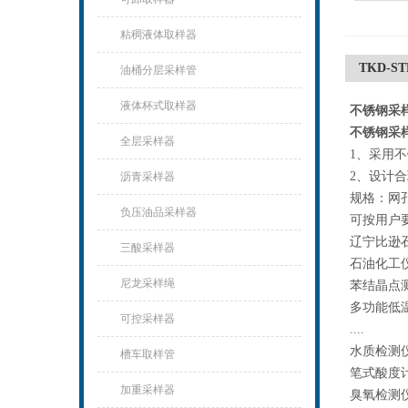
粘稠液体取样器
TKD-
油桶分层采样管
液体杯式取样器
不锈钢采
不锈钢采
全层采样器
1、采用
2、设计
沥青采样器
规格：网孔1
负压油品采样器
可按用户
辽宁比逊
三酸采样器
石油化工
尼龙采样绳
苯结晶点
多功能低
可控采样器
....
水质检测
槽车取样管
笔式酸度
加重采样器
臭氧检测仪.