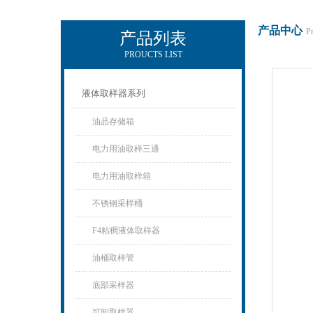
产品中心
P
产品列表
PROUCTS LIST
辽宁比逊石化科技有限公司
液体取样器系列
油品存储箱
电力用油取样三通
电力用油取样箱
不锈钢采样桶
F4粘稠液体取样器
油桶取样管
底部采样器
可卸取样器