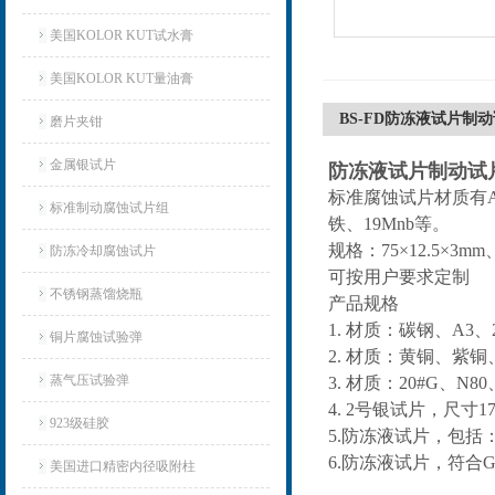
美国KOLOR KUT试水膏
美国KOLOR KUT量油膏
BS-FD防冻液试片制
磨片夹钳
金属银试片
防冻液试片制动试
标准腐蚀试片材质有A3
标准制动腐蚀试片组
铁、19Mnb等。
规格：75×12.5×3mm、
防冻冷却腐蚀试片
可按用户要求定制
不锈钢蒸馏烧瓶
产品规格
1. 材质：碳钢、A3、2
铜片腐蚀试验弹
2. 材质：黄铜、紫铜、30
蒸气压试验弹
3. 材质：20#G、N80
4. 2号银试片，尺寸17-19
923级硅胶
5.防冻液试片，包括
6.防冻液试片，符合G
美国进口精密内径吸附柱