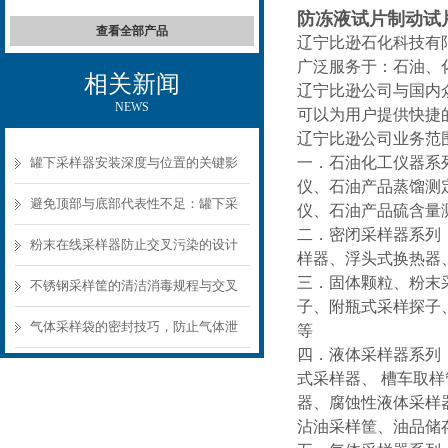
防冻液试片制动试
查看全部产品
辽宁比逊石化科技有
广泛服务于：石油、
相关新闻
辽宁比逊公司与国内
NEWS
可以为用户提供快捷
辽宁比逊公司业务范
一．石油化工仪器系
罐下采样器安装深度与位置的关键影
仪、石油产品蒸馏测
响
避免顶部与底部代表性不足：罐下采
仪、石油产品硫含量
二．密闭采样器系列
样器结构选型要点
粉末在线采样器防止交叉污染的设计
样器、浮头式换热器
三．固体颗粒、粉末
要点
不锈钢采样筐的清洁消毒规程与交叉
子、附瓶式采样探子
污染预防
气体采样袋的密封技巧，防止气体泄
等
四．液体采样器系列
漏的关键
式采样器、 槽车取
器、腐蚀性液体采样
沾油采样筐、油品储