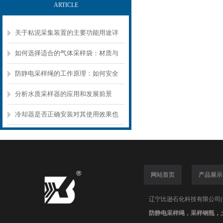
ARTICLE
关于粘泥采集装置的主要功能用途详
解
如何选择适合的气体采样袋：材质与
性能考量
防静电采样绳的工作原理：如何安全
导走取样过程中的静电荷？
分析水质采样器的应用和发展前景
冷却器是否正确安装对其使用效果也
有很大的影响
网站首页
产品展示
辽宁比逊石化科技有限公司(www.
防静电采样绳，采样钢瓶，