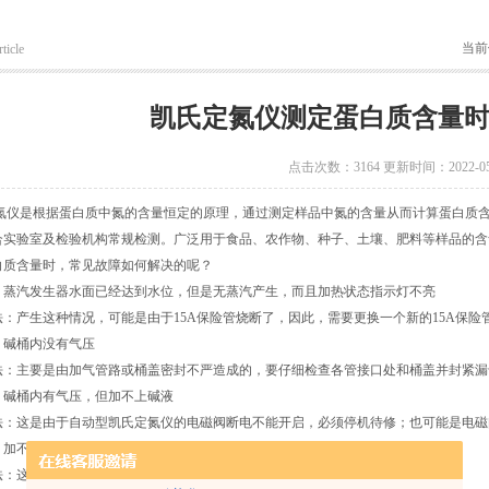
当前
ticle
凯氏定氮仪测定蛋白质含量
点击次数：3164 更新时间：2022-05
是根据蛋白质中氮的含量恒定的原理，通过测定样品中氮的含量从而计算蛋白质含
合实验室及检验机构常规检测。广泛用于食品、农作物、种子、土壤、肥料等样品的含
白质含量时，常见故障如何解决的呢？
汽发生器水面已经达到水位，但是无蒸汽产生，而且加热状态指示灯不亮
产生这种情况，可能是由于15A保险管烧断了，因此，需要更换一个新的15A保险
碱桶内没有气压
主要是由加气管路或桶盖密封不严造成的，要仔细检查各管接口处和桶盖并封紧漏
桶内有气压，但加不上碱液
这是由于自动型凯氏定氮仪的电磁阀断电不能开启，必须停机待修；也可能是电磁
加不上酸碱液
这主要是由于桶中酸碱液太少，导致吸管离开酸碱液面。因此需要增加酸碱液