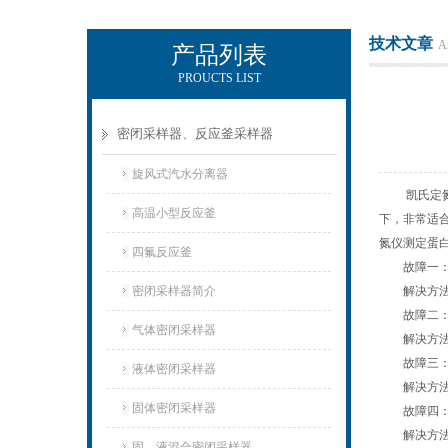
技术文章
Ar
产品列表
PROUCTS LIST
辽宁比逊石化科技有限公司
密闭采样器、反应釜采样器
旋风式汽水分离器
凯氏定氮仪
高温小型反应釜
下，非常适
氮仪测定蛋
四氟反应釜
故障一：蒸
密闭采样器简介
解决方法：
故障二：
气体密闭采样器
解决方法：
故障三：碱
液体密闭采样器
解决方法：
固体密闭采样器
故障四：
解决方法：
固、液混合密闭采样器