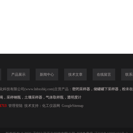
产品展示
新闻中心
技术文章
在线留言
联系
技有限公司(www.lnbxshkj.com)主营产品：
密闭采样器，储罐罐下采样器，粉末在
绳，采样钢瓶，土壤采样器，气体取样瓶，透明度计
1713
管理登陆
技术支持：
化工仪器网
GoogleSitemap