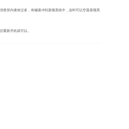
消煮管内液体过多，有碱液冲到蒸馏系统中，这时可以空蒸蒸馏系
仪重新开机就可以。