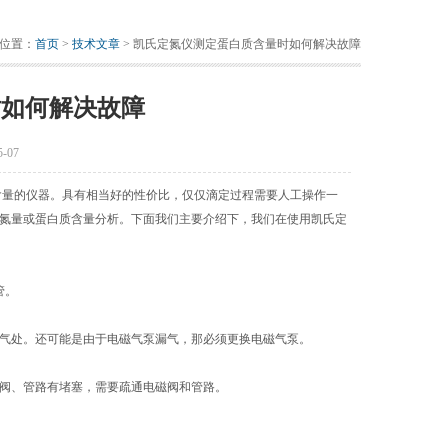
位置：
首页
>
技术文章
> 凯氏定氮仪测定蛋白质含量时如何解决故障
时如何解决故障
-07
量的仪器。具有相当好的性价比，仅仅滴定过程需要人工操作一
氮量或蛋白质含量分析。下面我们主要介绍下，我们在使用凯氏定
管。
气处。还可能是由于电磁气泵漏气，那必须更换电磁气泵。
阀、管路有堵塞，需要疏通电磁阀和管路。