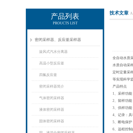
技术文章
Ar
产品列表
PROUCTS LIST
辽宁比逊石化科技有限公司
密闭采样器、反应釜采样器
旋风式汽水分离器
全自动水质
高温小型反应釜
水质自动采
定时定量采
四氟反应釜
等实现科学
密闭采样器简介
产品特点
1、采样功
气体密闭采样器
2、留样功
3、供样功能
液体密闭采样器
4、记录：具
固体密闭采样器
5、断电保护
6、远程控制
固、液混合密闭采样器