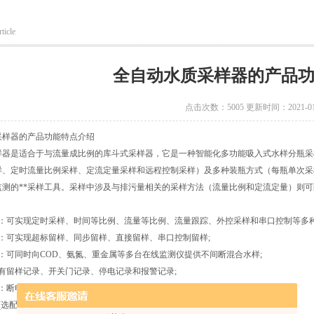
ticle
全自动水质采样器的产品
点击次数：5005 更新时间：2021-01
采样器的产品功能特点介绍
样器是适合于与流量成比例的库斗式采样器，它是一种智能化多功能吸入式水样分瓶采
样、定时流量比例采样、定流定量采样和远程控制采样）及多种装瓶方式（每瓶单次采样
监测的**采样工具。采样中涉及与排污量相关的采样方法（流量比例和定流定量）则
能：可实现定时采样、时间等比例、流量等比例、流量跟踪、外控采样和串口控制等多种
能：可实现超标留样、同步留样、直接留样、串口控制留样;
：可同时向COD、氨氮、重金属等多台在线监测仪提供不间断混合水样;
有留样记录、开关门记录、停电记录和报警记录;
：断电自动保护，上电自动恢复工作;
(选配)：可实现远程状态查询、参数设置、记录上传、远程控制留样等;