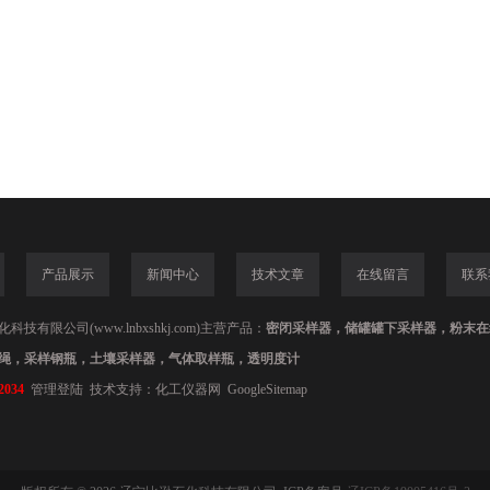
产品展示
新闻中心
技术文章
在线留言
联系
技有限公司(www.lnbxshkj.com)主营产品：
密闭采样器，储罐罐下采样器，粉末在
绳，采样钢瓶，土壤采样器，气体取样瓶，透明度计
2034
管理登陆
技术支持：
化工仪器网
GoogleSitemap