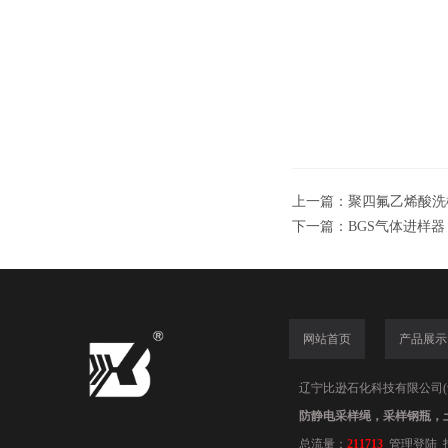
上一篇：
聚四氟乙烯酸洗
下一篇：
BGS气体进样器
网站首页
产品展示
辽宁比逊石化科技有限公司(www.
防静电采样绳，采样钢瓶，
总流量：
211713
管理登陆