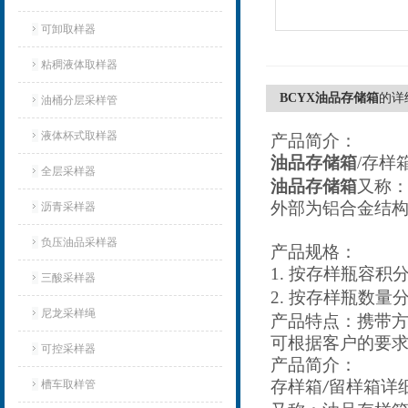
可卸取样器
粘稠液体取样器
BCYX油品存储箱
的详
油桶分层采样管
液体杯式取样器
产品简介：
油品
存
储箱
/
存样
全层采样器
油品
存
储
箱
又称
外部为铝合金结
沥青采样器
负压油品采样器
产品规格：
1.
按存样瓶容积
三酸采样器
2.
按存样瓶数量
尼龙采样绳
产品特点：
携带
可根据客户的要
可控采样器
产品简介：
存样箱
留样箱详
槽车取样管
/