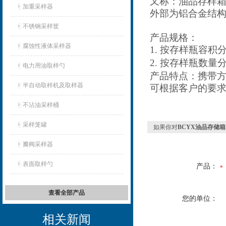
又称：油品存样
加重采样器
外部为铝合金结
不锈钢采样筐
产品规格：
腐蚀性液体采样器
1.
按存样瓶容积
2.
按存样瓶数量
电力用油取样勺
产品特点：
携带
半自动取样机及取样器
可根据客户的要
不沾油采样桶
采样笼罐
如果你对
BCYX油品存储箱
瓣阀采样器
表面取样勺
产品：
查看全部产品
您的单位：
相关新闻