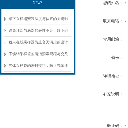
您的姓名：
NEWS
罐下采样器安装深度与位置的关键影
联系电话：
响
避免顶部与底部代表性不足：罐下采
常用邮箱：
样器结构选型要点
粉末在线采样器防止交叉污染的设计
要点
不锈钢采样筐的清洁消毒规程与交叉
省份：
污染预防
气体采样袋的密封技巧，防止气体泄
详细地址：
漏的关键
补充说明：
验证码：