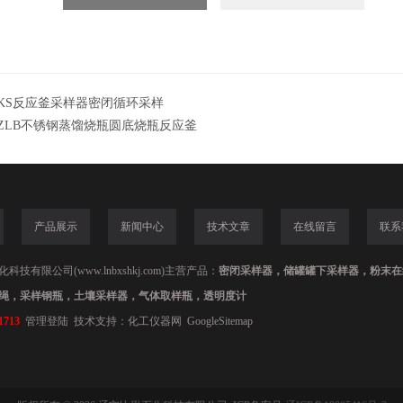
KS反应釜采样器密闭循环采样
ZLB不锈钢蒸馏烧瓶圆底烧瓶反应釜
产品展示
新闻中心
技术文章
在线留言
联系
技有限公司(www.lnbxshkj.com)主营产品：
密闭采样器，储罐罐下采样器，粉末在
绳，采样钢瓶，土壤采样器，气体取样瓶，透明度计
1713
管理登陆
技术支持：
化工仪器网
GoogleSitemap