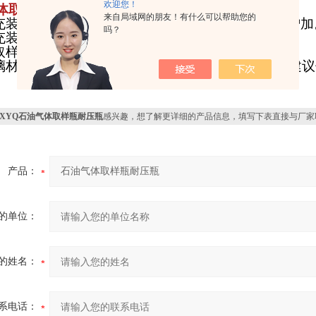
欢迎您！
体取样瓶耐压瓶
使用注意事项：
来自局域网的朋友！有什么可以帮助您的
样充装过程中，应匀速充装，使瓶内压力缓慢、匀速增加
吗？
充装压力控制在1.0Mpa以下。
免取样瓶骤冷、骤热。
玻璃材质的特殊性，取样容积大于100ML的样品采集
BXYQ石油气体取样瓶耐压瓶
感兴趣，想了解更详细的产品信息，填写下表直接与厂家
产品：
的单位：
的姓名：
系电话：