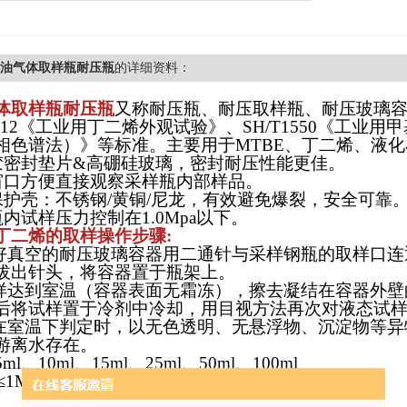
石油气体取样瓶耐压瓶
的详细资料：
体取样瓶耐压瓶
又称耐压瓶、耐压取样瓶、耐压玻璃
6012《工业用丁二烯外观试验》、SH/T1550《工业
相色谱法）》等标准。主要用于MTBE、丁二烯、液
胶密封垫片
&高硼硅玻璃，密封耐压性能更佳。
窗口方便直接观察采样瓶内部样品。
保护壳：
不锈钢
/黄铜/尼龙，有效避免爆裂，安全可靠
瓶内试样压力控制在
1.0Mpa以下。
丁二烯的取样操作步骤
:
抽好真空的耐压玻璃容器用二通针与采样钢瓶的取样口连
拔出针头，将容器置于瓶架上。
试样达到室温（容器表面无霜冻），擦去凝结在容器外
后将试样置于冷剂中冷却，用目视方法再次对液态试
样在室温下判定时，以无色透明、无悬浮物、沉淀物等
游离水存在。
5ml、10ml、15ml、25ml、50ml、100ml
≤1Mpa