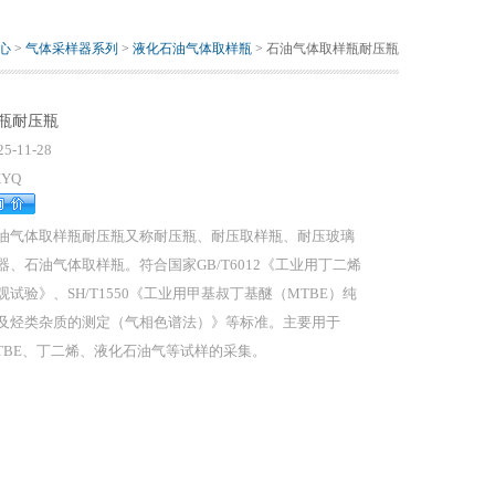
心
>
气体采样器系列
>
液化石油气体取样瓶
> 石油气体取样瓶耐压瓶
瓶耐压瓶
25-11-28
XYQ
油气体取样瓶耐压瓶又称耐压瓶、耐压取样瓶、耐压玻璃
器、石油气体取样瓶。符合国家GB/T6012《工业用丁二烯
观试验》、SH/T1550《工业用甲基叔丁基醚（MTBE）纯
及烃类杂质的测定（气相色谱法）》等标准。主要用于
TBE、丁二烯、液化石油气等试样的采集。