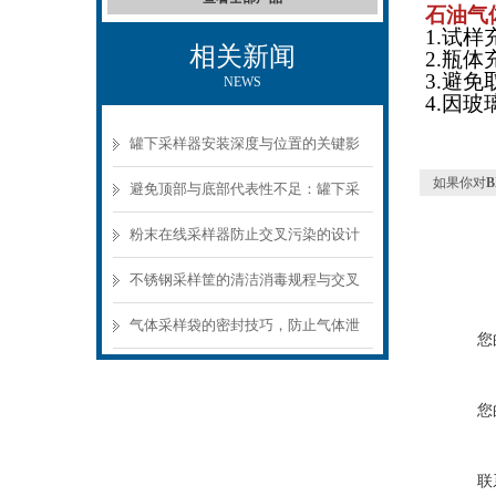
石油气
1.试
相关新闻
2.瓶体
3.避
NEWS
4.因
罐下采样器安装深度与位置的关键影
如果你对
响
避免顶部与底部代表性不足：罐下采
样器结构选型要点
粉末在线采样器防止交叉污染的设计
要点
不锈钢采样筐的清洁消毒规程与交叉
污染预防
气体采样袋的密封技巧，防止气体泄
您
漏的关键
您
联