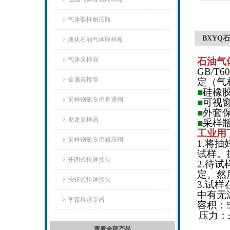
气体取样耐压瓶
BXYQ
液化石油气体取样瓶
气体采样袋
石油气
GB/T
金属连接管
定（气
■
硅橡
采样钢瓶专用直通阀
■
可视
■
外套
尼龙采样器
■
采样
工业用
采样钢瓶专用减压阀
1.将
试样。
开闭式快速接头
2.待
定。然
按钮式快速接头
3.试
中有无
李森科承受器
容积：
压力：
查看全部产品