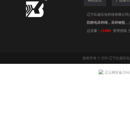
网站首页
产品展示
辽宁比逊石化科技有限公司(www.
防静电采样绳，采样钢瓶，
总流量：
211885
管理登陆
版权所有 © 2026 辽宁比逊石
辽公网安备210411