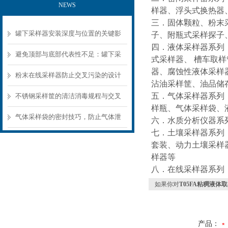
NEWS
样器、浮头式换热器
三．固体颗粒、粉末
罐下采样器安装深度与位置的关键影
子、附瓶式采样探子
四．液体采样器系列
响
避免顶部与底部代表性不足：罐下采
式采样器、 槽车取
器、腐蚀性液体采样
样器结构选型要点
粉末在线采样器防止交叉污染的设计
沾油采样筐、油品储
要点
五．气体采样器系列
不锈钢采样筐的清洁消毒规程与交叉
样瓶、气体采样袋、
污染预防
气体采样袋的密封技巧，防止气体泄
六．水质分析仪器系
七．土壤采样器系列
漏的关键
套装、动力土壤采样
样器等
八．在线采样器系列
如果你对
T05FA粘稠液体
产品：