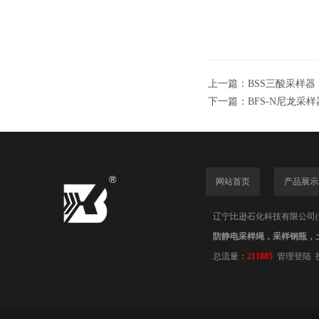
上一篇：
BSS三酸采样器
下一篇：
BFS-N尼龙采
网站首页
产品展示
辽宁比逊石化科技有限公司(www.
防静电采样绳，采样钢瓶，
总流量：
211885
管理登陆