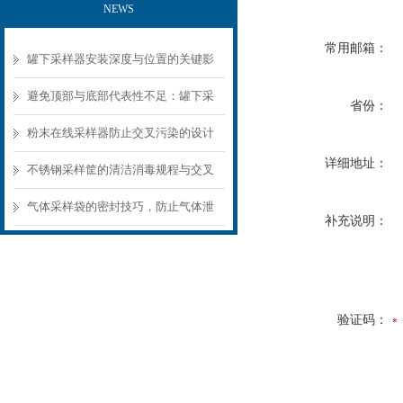
NEWS
常用邮箱：
罐下采样器安装深度与位置的关键影
响
避免顶部与底部代表性不足：罐下采
省份：
样器结构选型要点
粉末在线采样器防止交叉污染的设计
详细地址：
要点
不锈钢采样筐的清洁消毒规程与交叉
污染预防
气体采样袋的密封技巧，防止气体泄
补充说明：
漏的关键
验证码：