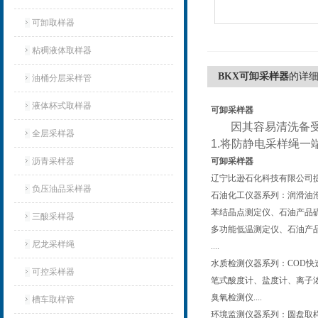
可卸取样器
粘稠液体取样器
BKX可卸采样器
的详
油桶分层采样管
液体杯式取样器
可卸采样器
因其容易清洗备受广大
全层采样器
1.将防静电采样绳一
沥青采样器
可卸采样器
辽宁比逊石化科技有限公司
负压油品采样器
石油化工仪器系列：润滑油
苯结晶点测定仪、石油产品
三酸采样器
多功能低温测定仪、石油产品
尼龙采样绳
....
水质检测仪器系列：COD快
可控采样器
笔式酸度计、盐度计、离子
臭氧检测仪....
槽车取样管
环境监测仪器系列：圆盘取