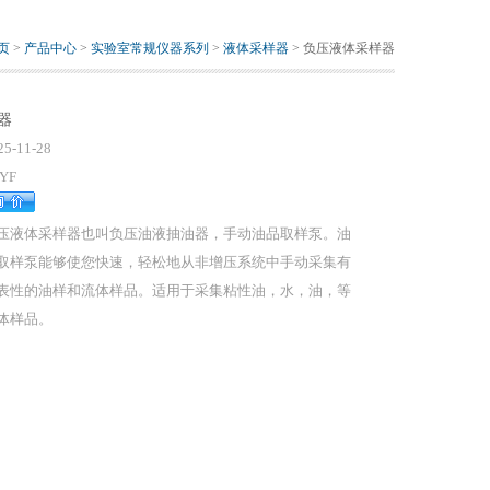
页
>
产品中心
>
实验室常规仪器系列
>
液体采样器
> 负压液体采样器
器
25-11-28
YF
压液体采样器也叫负压油液抽油器，手动油品取样泵。油
取样泵能够使您快速，轻松地从非增压系统中手动采集有
表性的油样和流体样品。适用于采集粘性油，水，油，等
体样品。