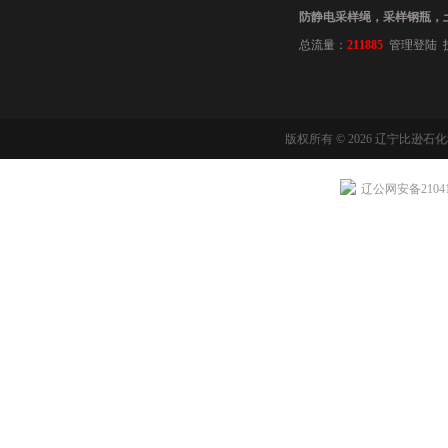
防静电采样绳，采样钢瓶，
总流量：
211885
管理登陆
版权所有 © 2026 辽宁比逊石
辽公网安备210411