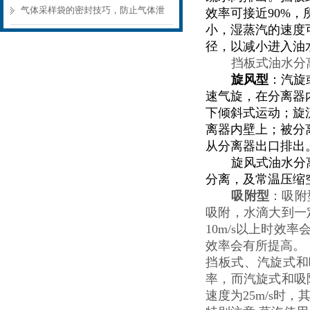
污染预防
气体采样袋的密封技巧，防止气体泄
效率可接近90%
小，湿蒸汽的速度
漏的关键
径，以减小进入
油
挡板式油水分
旋风型
：汽旋
速气旋，在分离器
下倾斜式运动；旋
离器内壁上；被分
从分离器出口排出
旋风式油水分
分离，及常温压缩
吸附型
：吸附
吸附，水滴大到一
10m/s以上时
效率会有所提高。
挡板式、汽旋式和
率，而汽旋式和吸附
速度为25m/s时