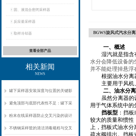
固、液混合密闭采样器
反应釜采样器
BGWS旋风式汽水分
取样冷却器
一、概述
查看全部产品
湿汽就是指含
水分会降低设备的
相关新闻
并不能处理掉悬浮
NEWS
根据油水分离
主要用于风机
二、
油
水分离
罐下采样器安装深度与位置的关键影
虽然分离器的
响
避免顶部与底部代表性不足：罐下采
用于气体系统中的
挡板型
：挡板
样器结构选型要点
粉末在线采样器防止交叉污染的设计
较大的质量和惯性
上，挡板式油水分
要点
不锈钢采样筐的清洁消毒规程与交叉
疏水阀排出。挡板式