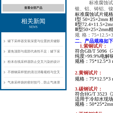
标准腐蚀试
查看全部产品
银、铝、铸铝、镍
标准腐蚀试片规
Ⅰ型 50×25×2mm 
相关新闻
Ⅱ型72.4×11.5×2
NEWS
Ⅲ型50×25×2mm精
规
格：
75×12.5
二、
产品规格如
罐下采样器安装深度与位置的关键影
1.紫铜试片：
符合
GB/T 5
响
避免顶部与底部代表性不足：罐下采
纯度
>99.
规格：
75*12.5*
样器结构选型要点
粉末在线采样器防止交叉污染的设计
要点
不锈钢采样筐的清洁消毒规程与交叉
2.黄铜试片：
规格：
75*12.5*
污染预防
气体采样袋的密封技巧，防止气体泄
3.碳钢试片：
漏的关键
符合
HG/T 35
适用于冷却水现
规格：
50*25*2m