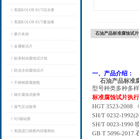
美国KOLOR KUT试水膏
美国KOLOR KUT量油膏
石油产品标准腐蚀试片
磨片夹钳
金属银试片
标准制动腐蚀试片组
防冻冷却腐蚀试片
一、产品介绍：
石油产品标准
不锈钢蒸馏烧瓶
型号种类多种多
铜片腐蚀试验弹
标准腐蚀试片执
HGT 3523-2
蒸气压试验弹
SH/T 0232-1
923级硅胶
SH/T 0023-1
美国进口精密内径吸附柱
GB T 5096-2