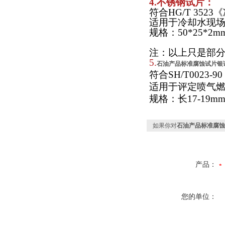
4.不锈钢试片：
符合
HG/T 35
适用于冷却水现
规格：
50*25*2m
注：以上只是部
5.
石油产品标准腐蚀试片银
符合
SH/T002
适用于评定喷气
规格：长
17-19m
如果你对
石油产品标准腐蚀
产品：
您的单位：