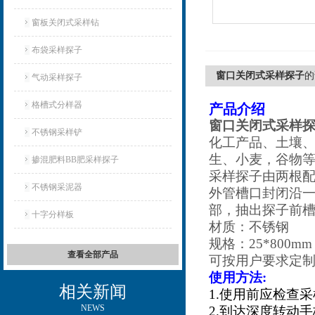
窗板关闭式采样钻
布袋采样探子
窗口关闭式采样探子
的
气动采样探子
格槽式分样器
产品介绍
窗口关闭式采样
不锈钢采样铲
化工产品、土壤
生、小麦，谷物
掺混肥料BB肥采样探子
采样探子由两根
不锈钢采泥器
外管槽口封闭沿
部，抽出探子前
十字分样板
材质：不锈钢
规格：25*800mm
查看全部产品
可按用户要求定
使用方法:
相关新闻
1.使用前应检查
NEWS
2.到达深度转动