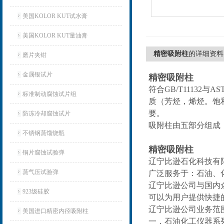
美国KOLOR KUT试水膏
美国KOLOR KUT量油膏
精密吸附柱
的详细资料
磨片夹钳
金属银试片
精密吸附柱
符合GB/T1113
标准制动腐蚀试片组
质（芳烃，烯烃。饱
要。
防冻冷却腐蚀试片
吸附柱由五部分组成
不锈钢蒸馏烧瓶
精密吸附柱
铜片腐蚀试验弹
辽宁比逊石化科技有
蒸气压试验弹
广泛服务于：石油、
辽宁比逊公司与国内
923级硅胶
可以为用户提供快捷
辽宁比逊公司业务范
美国进口精密内径吸附柱
一．石油化工仪器系