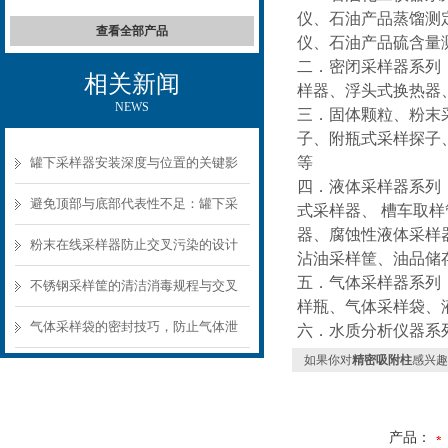
仪、石油产品蒸馏测
查看全部产品
仪、石油产品硫含量
二．密闭采样器系列
相关新闻
样器、浮头式换热器
NEWS
三．固体颗粒、粉末
子、附瓶式采样探子
等
罐下采样器安装深度与位置的关键影
四．液体采样器系列
响
避免顶部与底部代表性不足：罐下采
式采样器、 槽车取
器、腐蚀性液体采样
样器结构选型要点
粉末在线采样器防止交叉污染的设计
沾油采样筐、油品储
五．气体采样器系列
要点
不锈钢采样筐的清洁消毒规程与交叉
样瓶、气体采样袋、
污染预防
气体采样袋的密封技巧，防止气体泄
六．水质分析仪器系
如果你对
精密吸附柱
感兴趣
漏的关键
产品：