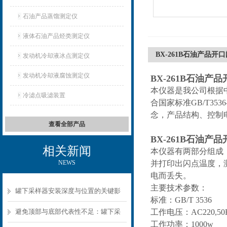
石油产品蒸馏测定仪
液体石油产品烃类测定仪
BX-261B石油产品开
发动机冷却液冰点测定仪
发动机冷却液腐蚀测定仪
BX-261B石油产
本仪器是我公司根据
冷滤点吸滤装置
合国家标准GB/T3
念，产品结构、控制
查看全部产品
BX-261B石油产
相关新闻
本仪器有两部分组成
NEWS
并打印出闪点温度，
电而丢失。
主要技术参数：
罐下采样器安装深度与位置的关键影
标准：GB/T 3536
响
避免顶部与底部代表性不足：罐下采
工作电压：AC220,50
工作功率：1000w