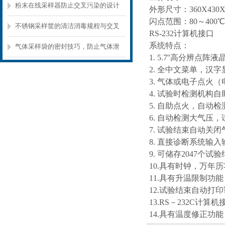
样器结构选型要点
粉末在线采样器防止交叉污染的设计
外形尺寸：360X430X
闪点范围：80～400℃
要点
不锈钢采样筐的清洁消毒规程与交叉
RS-232计算机接口
系统特点：
污染预防
气体采样袋的密封技巧，防止气体泄
1. 5.7''高分辨点
漏的关键
2. 全中文菜单，汉
3. 气体或电子点火
4. 试验时检测机构
5. 自助点火，自动检
6. 自动检测大气压
7. 试验结束自动关
8. 直接诊断系统输
9. 可储存2047个试
10.具有时钟，万年
11.具有升温限制
12.试验结束自动打
13.RS－232C计
14.具有温度修正功能