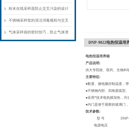
样器结构选型要点
粉末在线采样器防止交叉污染的设计
要点
不锈钢采样筐的清洁消毒规程与交叉
污染预防
气体采样袋的密封技巧，防止气体泄
DNP-9022电热恒温培
漏的关键
电热恒温培养箱
产品说明:
供大专院校、医药、生物科
主要特征:
●数显、微电脑控制温度，带定
●不锈钢内胆、四角圆弧型
●采用*技术电热膜加热，升
●内门是便于观察的玻璃
技术参数:
型 号
DNP-
电源电压