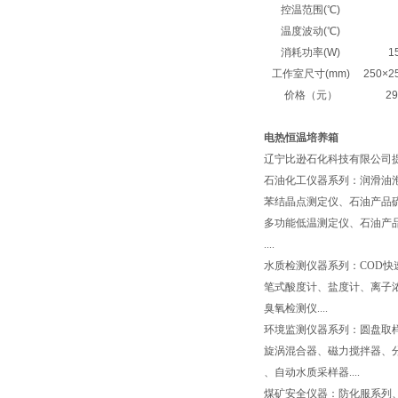
控温范围(℃)
温度波动(℃)
消耗功率(W)
1
工作室尺寸(mm)
250
×2
价格（元）
29
电热恒温培养箱
辽宁比逊石化科技有限公司
石油化工仪器系列：润滑油
苯结晶点测定仪、石油产品
多功能低温测定仪、石油产品
....
水质检测仪器系列：COD快
笔式酸度计、盐度计、离子
臭氧检测仪....
环境监测仪器系列：圆盘取
旋涡混合器、磁力搅拌器、
、自动水质采样器....
煤矿安全仪器：防化服系列、