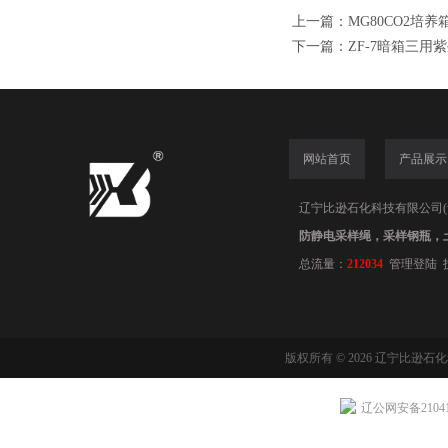
上一篇：
MG80CO2培
下一篇：
ZF-7暗箱三用
网站首页
产品展示
辽宁比逊石化科技有限公司(www.
防静电采样绳，采样钢瓶，
总流量：
212034
管理登陆
版权所有 © 2026 辽宁比逊石
辽公网安备210411