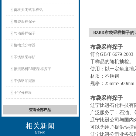
窗板关闭式采样钻
布袋采样探子
BZBD布袋采样探子
的
气动采样探子
格槽式分样器
布袋采样探子
符合GB/T 667
不锈钢采样铲
于样品的随机抽检。
使用：以一定角度插
掺混肥料BB肥采样探子
材质：不锈钢
不锈钢采泥器
规格：25mm×500mm
十字分样板
布袋采样探子
辽宁比逊石化科技有
查看全部产品
广泛服务于：石油、
辽宁比逊公司与国内
相关新闻
可以为用户提供快捷
NEWS
辽宁比逊公司业务范