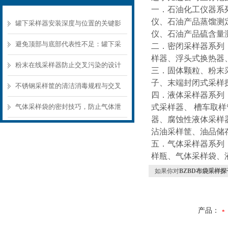
一．石油化工仪器系
仪、石油产品蒸馏测
罐下采样器安装深度与位置的关键影
仪、石油产品硫含量
响
避免顶部与底部代表性不足：罐下采
二．密闭采样器系列
样器、浮头式换热器
样器结构选型要点
粉末在线采样器防止交叉污染的设计
三．固体颗粒、粉末
子、末端封闭式采样
要点
不锈钢采样筐的清洁消毒规程与交叉
四．液体采样器系列
污染预防
气体采样袋的密封技巧，防止气体泄
式采样器、 槽车取
器、腐蚀性液体采样
漏的关键
沾油采样筐、油品储
五．气体采样器系列
样瓶、气体采样袋、
如果你对
BZBD布袋采样探
产品：