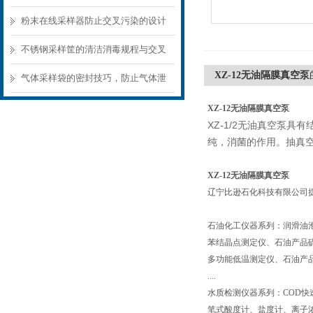
样器结构选型要点
粉末在线采样器防止交叉污染的设计
要点
不锈钢采样筐的清洁消毒规程与交叉
XZ-12无油隔膜真空泵
污染预防
气体采样袋的密封技巧，防止气体泄
漏的关键
XZ-12无油隔膜真空泵
XZ-1/2无油真空泵
纯，消菌的作用。抽真
XZ-12无油隔膜真空泵
辽宁比逊石化科技有限公司
石油化工仪器系列：润滑油
苯结晶点测定仪、石油产品
多功能低温测定仪、石油产品
....
水质检测仪器系列：COD快
笔式酸度计、盐度计、离子