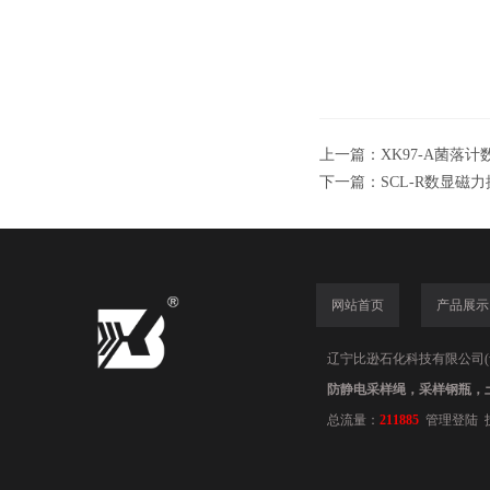
上一篇：
XK97-A菌落计
下一篇：
SCL-R数显磁
网站首页
产品展示
辽宁比逊石化科技有限公司(www.
防静电采样绳，采样钢瓶，
总流量：
211885
管理登陆