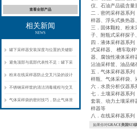
仪、石油产品硫含量
查看全部产品
二．密闭采样器系列
样器、浮头式换热器
相关新闻
三．固体颗粒、粉末
NEWS
子、附瓶式采样探子
四．液体采样器系列
式采样器、 槽车取
罐下采样器安装深度与位置的关键影
器、腐蚀性液体采样
响
避免顶部与底部代表性不足：罐下采
沾油采样筐、油品储
五．气体采样器系列
样器结构选型要点
粉末在线采样器防止交叉污染的设计
样瓶、气体采样袋、
六．水质分析仪器系
要点
不锈钢采样筐的清洁消毒规程与交叉
七．土壤采样器系列
污染预防
气体采样袋的密封技巧，防止气体泄
套装、动力土壤采样
样器等
漏的关键
八．在线采样器系列
如果你对
GRACE美国923