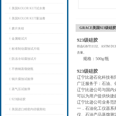
美国KOLOR KUT试水膏
美国KOLOR KUT量油膏
GRACE美国923级硅胶
磨片夹钳
金属银试片
923级硅胶
符合GB/T11132、AS
标准制动腐蚀试片组
含量。
规格：500g/瓶
防冻冷却腐蚀试片
不锈钢蒸馏烧瓶
923级硅胶
辽宁比逊石化科技有
铜片腐蚀试验弹
广泛服务于：石油、
蒸气压试验弹
辽宁比逊公司与国内
可以为用户提供快捷
923级硅胶
辽宁比逊公司业务范
一．石油化工仪器系
美国进口精密内径吸附柱
仪、石油产品蒸馏测